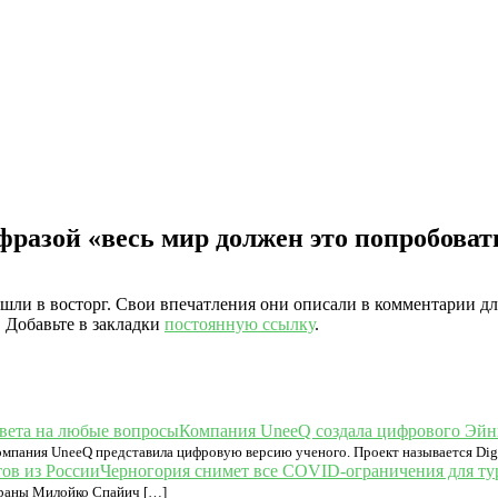
разой «весь мир должен это попробоват
шли в восторг. Свои впечатления они описали в комментарии дл
. Добавьте в закладки
постоянную ссылку
.
Компания UneeQ создала цифрового Эйн
омпания UneeQ представила цифровую версию ученого. Проект называется Digi
Черногория снимет все COVID-ограничения для ту
траны Милойко Спайич […]