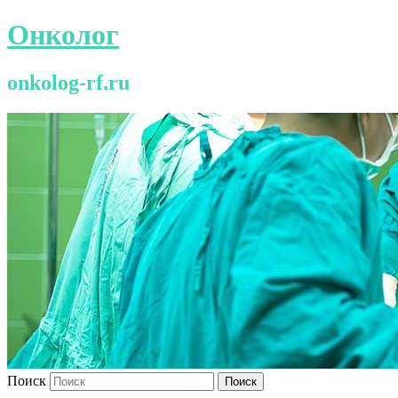
Онколог
onkolog-rf.ru
Поиск