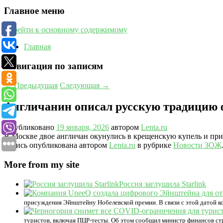
Главное меню
Перейти к основному содержимому
Главная
Навигация по записям
←
Предыдущая
Следующая
→
Англичанин описал русскую традицию ф
Опубликовано
19 января, 2026
автором
Lenta.ru
В Москве двое англичан окунулись в крещенскую купель и при
Запись опубликована автором
Lenta.ru
в рубрике
Новости ЗОЖ
More from my site
Россия заглушила Starlink
присуждения Эйнштейну Нобелевской премии. В связи с этой датой к
туристов, включая ПЦР-тесты. Об этом сообщил министр финансов с