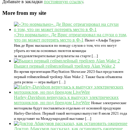
Добавьте в закладки
постоянную ссылку
.
More from my site
«Это нормально». Де Врис отреагировал на слухи о том,
что он может потерять место в Ф-1
Пилот «Альфа Таури»
Ник де Врис высказался по поводу слухов о том, что его могут
убрать из числа основных пилотов команды
за неудовлетворительные результаты на старте […]
Вышел первый геймплейный трейлер Alan Wake 2
Во время презентации PlayStation Showcase 2023 был представлен
первый геймплейный трейлер Alan Wake 2. Также была объявлена
дата релиза — игра выйдет […]
Harley-Davidson вернулась к выпуску электрических
мотоциклов, но под брендом LiveWire
Новые электрические
мотоциклы будут поставляться отдельно от основной продукции
Harley-Davidson. Первый такой мотоцикл выпустят 8 июля 2021 года
и представят на Международной выставке […]
Доктор Абакумов рассказал, как остановить ожирение