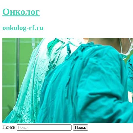
Онколог
onkolog-rf.ru
Поиск