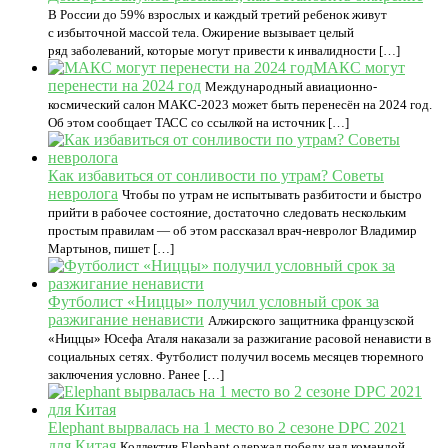
В России до 59% взрослых и каждый третий ребенок живут
с избыточной массой тела. Ожирение вызывает целый
ряд заболеваний, которые могут привести к инвалидности […]
МАКС могут
перенести на 2024 год
Международный авиационно-
космический салон МАКС-2023 может быть перенесён на 2024 год.
Об этом сообщает ТАСС со ссылкой на источник […]
Как избавиться от сонливости по утрам? Советы
невролога
Чтобы по утрам не испытывать разбитости и быстро
прийти в рабочее состояние, достаточно следовать нескольким
простым правилам — об этом рассказал врач-невролог Владимир
Мартынов, пишет […]
Футболист «Ниццы» получил условный срок за
разжигание ненависти
Алжирского защитника французской
«Ниццы» Юсефа Аталя наказали за разжигание расовой ненависти в
социальных сетях. Футболист получил восемь месяцев тюремного
заключения условно. Ранее […]
Elephant вырвалась на 1 место во 2 сезоне DPC 2021
для Китая
Коллектив Elephant одержал победу над командой