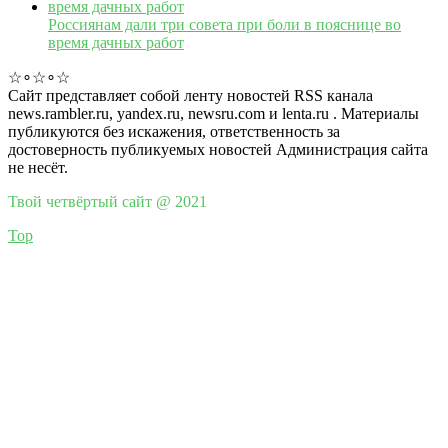
Россиянам дали три совета при боли в пояснице во
время дачных работ
☆∘☆∘☆
Сайт представляет собой ленту новостей RSS канала
news.rambler.ru, yandex.ru, newsru.com и lenta.ru . Материалы
публикуются без искажения, ответственность за
достоверность публикуемых новостей Администрация сайта
не несёт.
Твой четвёртый сайт @ 2021
Top