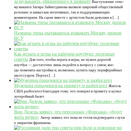
за музыканта, обвиненного в разврате
Выступление этно-
музыканта Загира Зайнетдинова вызвало широкий общественный
резонанс и шквал как негативных, так и поддерживающих
комментариев. На сцене вместе с артистом были девушки в […]
Названы типы пытавшихся атаковать Москву дронов
ВСУ
Как играть в игры на рабочем ноутбуке: полезные
советы
Для того, чтобы играть в игры, не нужен дорогой
ноутбук — достаточно лишь подойти к вопросу с умом, кое-
где поменять настройки и, возможно, купить пару периферийных
аксессуаров. Портал […]
Мужчина понадеялся на примету и разбогател
Житель
США разбогател благодаря тому, что поверил в примету и купил
лотерейный билет.
Вин Дизель заявил, что персонажи «Форсажа» «будут
жить вечно»
Актер заявил, что пока не готов подтвердить слухи
о закрытии франшизы.