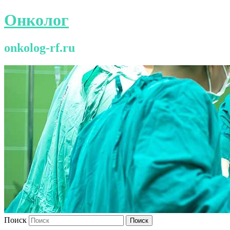
Онколог
onkolog-rf.ru
Поиск