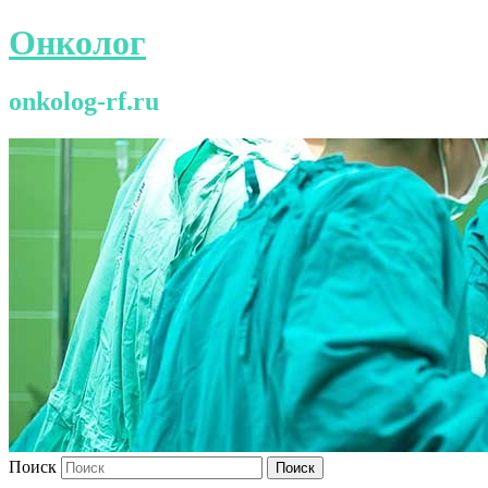
Онколог
onkolog-rf.ru
Поиск