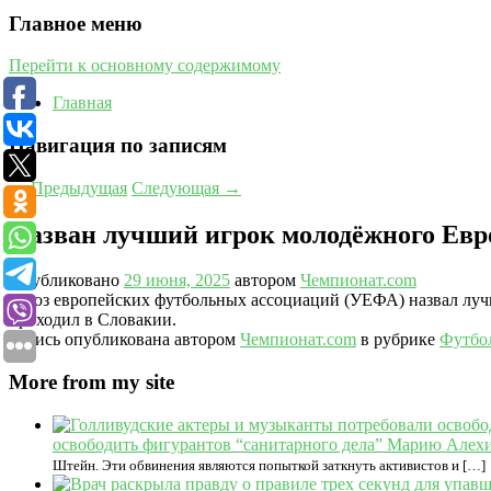
Главное меню
Перейти к основному содержимому
Главная
Навигация по записям
←
Предыдущая
Следующая
→
Назван лучший игрок молодёжного Евр
Опубликовано
29 июня, 2025
автором
Чемпионат.com
Союз европейских футбольных ассоциаций (УЕФА) назвал лучш
проходил в Словакии.
Запись опубликована автором
Чемпионат.com
в рубрике
Футбо
More from my site
освободить фигурантов “санитарного дела” Марию Але
Штейн. Эти обвинения являются попыткой заткнуть активистов и […]