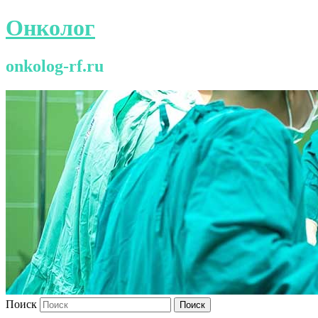
Онколог
onkolog-rf.ru
Поиск