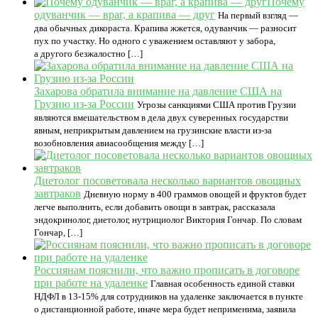
Почему
одуванчик — враг, а крапива — друг
На первый взгляд —
два обычных дикораста. Крапива жжется, одуванчик — разносит
пух по участку. Но одного с уважением оставляют у забора,
а другого безжалостно […]
Захарова обратила внимание на давление США на
Грузию из-за России
Угрозы санкциями США против Грузии
являются вмешательством в дела двух суверенных государстви
явным, неприкрытым давлением на грузинские власти из-за
возобновления авиасообщения между […]
Диетолог посоветовала несколько вариантов овощных
завтраков
Дневную норму в 400 граммов овощей и фруктов будет
легче выполнить, если добавить овощи в завтрак, рассказала
эндокринолог, диетолог, нутрициолог Виктория Гончар. По словам
Гончар, […]
Россиянам пояснили, что важно прописать в договоре
при работе на удаленке
Главная особенность единой ставки
НДФЛ в 13-15% для сотрудников на удаленке заключается в пункте
о дистанционной работе, иначе мера будет неприменима, заявила