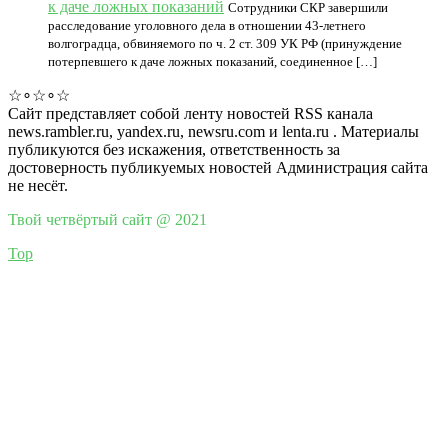
к даче ложных показаний
Сотрудники СКР завершили
расследование уголовного дела в отношении 43-летнего
волгоградца, обвиняемого по ч. 2 ст. 309 УК РФ (принуждение
потерпевшего к даче ложных показаний, соединенное […]
☆∘☆∘☆
Сайт представляет собой ленту новостей RSS канала
news.rambler.ru, yandex.ru, newsru.com и lenta.ru . Материалы
публикуются без искажения, ответственность за
достоверность публикуемых новостей Администрация сайта
не несёт.
Твой четвёртый сайт @ 2021
Top