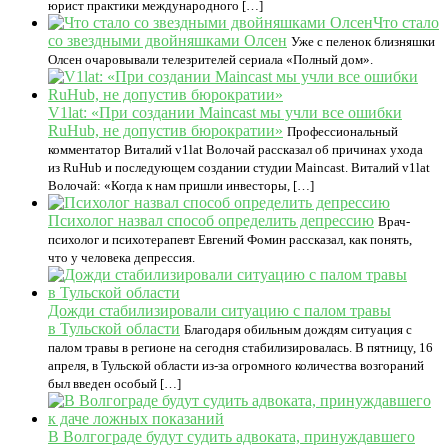
юрист практики международного […]
Что стало
со звездными двойняшками Олсен
Уже с пеленок близняшки
Олсен очаровывали телезрителей сериала «Полный дом».
V1lat: «При создании Maincast мы учли все ошибки
RuHub, не допустив бюрократии»
Профессиональный
комментатор Виталий v1lat Волочай рассказал об причинах ухода
из RuHub и последующем создании студии Maincast. Виталий v1lat
Волочай: «Когда к нам пришли инвесторы, […]
Психолог назвал способ определить депрессию
Врач-
психолог и психотерапевт Евгений Фомин рассказал, как понять,
что у человека депрессия.
Дожди стабилизировали ситуацию с палом травы
в Тульской области
Благодаря обильным дождям ситуация с
палом травы в регионе на сегодня стабилизировалась. В пятницу, 16
апреля, в Тульской области из-за огромного количества возгораний
был введен особый […]
В Волгограде будут судить адвоката, принуждавшего