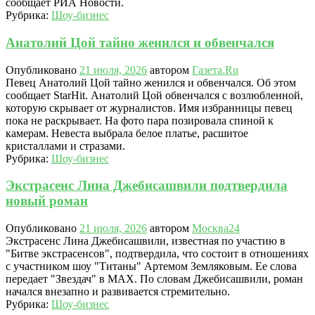
сообщает РИА Новости.
Рубрика:
Шоу-бизнес
Анатолий Цой тайно женился и обвенчался
Опубликовано
21 июля, 2026
автором
Газета.Ru
Певец Анатолий Цой тайно женился и обвенчался. Об этом
сообщает StarHit. Анатолий Цой обвенчался с возлюбленной,
которую скрывает от журналистов. Имя избранницы певец
пока не раскрывает. На фото пара позировала спиной к
камерам. Невеста выбрала белое платье, расшитое
кристаллами и стразами.
Рубрика:
Шоу-бизнес
Экстрасенс Лина Джебисашвили подтвердила
новый роман
Опубликовано
21 июля, 2026
автором
Москва24
Экстрасенс Лина Джебисашвили, известная по участию в
"Битве экстрасенсов", подтвердила, что состоит в отношениях
с участником шоу "Титаны" Артемом Земляковым. Ее слова
передает "Звездач" в MAX. По словам Джебисашвили, роман
начался внезапно и развивается стремительно.
Рубрика:
Шоу-бизнес