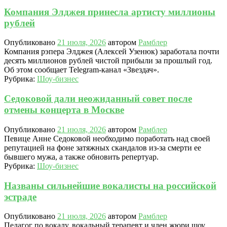
Компания Элджея принесла артисту миллионы
рублей
Опубликовано
21 июля, 2026
автором
Рамблер
Компания рэпера Элджея (Алексей Узенюк) заработала почти
десять миллионов рублей чистой прибыли за прошлый год.
Об этом сообщает Telegram-канал «Звездач».
Рубрика:
Шоу-бизнес
Седоковой дали неожиданный совет после
отмены концерта в Москве
Опубликовано
21 июля, 2026
автором
Рамблер
Певице Анне Седоковой необходимо поработать над своей
репутацией на фоне затяжных скандалов из-за смерти ее
бывшего мужа, а также обновить репертуар.
Рубрика:
Шоу-бизнес
Названы сильнейшие вокалисты на российской
эстраде
Опубликовано
21 июля, 2026
автором
Рамблер
Педагог по вокалу, вокальный терапевт и член жюри шоу