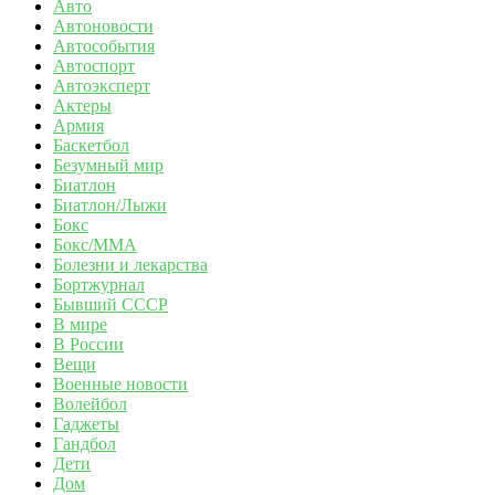
Авто
Автоновости
Автособытия
Автоспорт
Автоэксперт
Актеры
Армия
Баскетбол
Безумный мир
Биатлон
Биатлон/Лыжи
Бокс
Бокс/MMA
Болезни и лекарства
Бортжурнал
Бывший СССР
В мире
В России
Вещи
Военные новости
Волейбол
Гаджеты
Гандбол
Дети
Дом