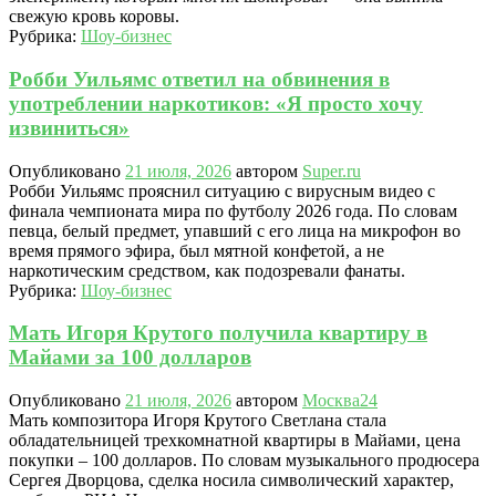
свежую кровь коровы.
Рубрика:
Шоу-бизнес
Робби Уильямс ответил на обвинения в
употреблении наркотиков: «Я просто хочу
извиниться»
Опубликовано
21 июля, 2026
автором
Super.ru
Робби Уильямс прояснил ситуацию с вирусным видео с
финала чемпионата мира по футболу 2026 года. По словам
певца, белый предмет, упавший с его лица на микрофон во
время прямого эфира, был мятной конфетой, а не
наркотическим средством, как подозревали фанаты.
Рубрика:
Шоу-бизнес
Мать Игоря Крутого получила квартиру в
Майами за 100 долларов
Опубликовано
21 июля, 2026
автором
Москва24
Мать композитора Игоря Крутого Светлана стала
обладательницей трехкомнатной квартиры в Майами, цена
покупки – 100 долларов. По словам музыкального продюсера
Сергея Дворцова, сделка носила символический характер,