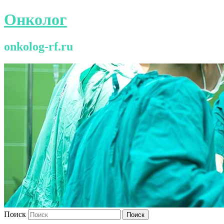
Онколог
onkolog-rf.ru
Поиск