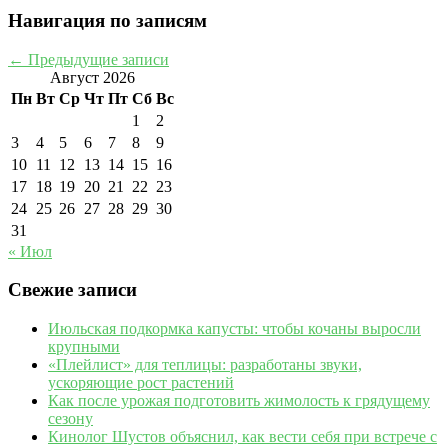
Навигация по записям
←
Предыдущие записи
Август 2026
Пн
Вт
Ср
Чт
Пт
Сб
Вс
1
2
3
4
5
6
7
8
9
10
11
12
13
14
15
16
17
18
19
20
21
22
23
24
25
26
27
28
29
30
31
« Июл
Свежие записи
Июльская подкормка капусты: чтобы кочаны выросли
крупными
«Плейлист» для теплицы: разработаны звуки,
ускоряющие рост растений
Как после урожая подготовить жимолость к грядущему
сезону
Кинолог Шустов объяснил, как вести себя при встрече с