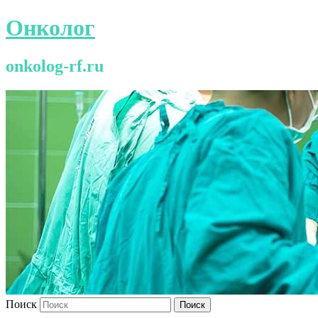
Онколог
onkolog-rf.ru
Поиск