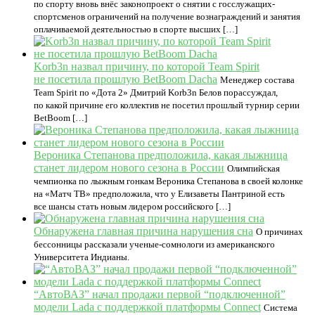
по спорту вновь внёс законопроект о снятии с госслужащих-
спортсменов ограничений на получение вознаграждений и занятия
оплачиваемой деятельностью в спорте высших […]
Korb3n назвал причину, по которой Team Spirit
не посетила прошлую BetBoom Dacha
Менеджер состава
Team Spirit по «Дота 2» Дмитрий Korb3n Белов порассуждал,
по какой причине его коллектив не посетил прошлый турнир серии
BetBoom […]
Вероника Степанова предположила, какая лыжница
станет лидером нового сезона в России
Олимпийская
чемпионка по лыжным гонкам Вероника Степанова в своей колонке
на «Матч ТВ» предположила, что у Елизаветы Пантриной есть
все шансы стать новым лидером российского […]
Обнаружена главная причина нарушения сна
О причинах
бессонницы рассказали ученые-сомнологи из американского
Университета Индианы.
“АвтоВАЗ” начал продажи первой “подключенной”
модели Lada с поддержкой платформы Connect
Система