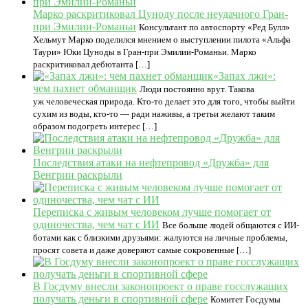
Марко раскритиковал Цуноду после неудачного Гран-
при Эмилии-Романьи
Консультант по автоспорту «Ред Булл»
Хельмут Марко поделился мнением о выступлении пилота «Альфа
Таури» Юки Цуноды в Гран-при Эмилии-Романьи. Марко
раскритиковал дебютанта […]
«Запах лжи»:
чем пахнет обманщик
Люди постоянно врут. Такова
уж человеческая природа. Кто-то делает это для того, чтобы выйти
сухим из воды, кто-то — ради наживы, а третьи желают таким
образом подогреть интерес […]
Последствия атаки на нефтепровод «Дружба» для
Венгрии раскрыли
Переписка с живым человеком лучше помогает от
одиночества, чем чат с ИИ
Все больше людей общаются с ИИ-
ботами как с близкими друзьями: жалуются на личные проблемы,
просят совета и даже доверяют самые сокровенные […]
В Госдуму внесли законопроект о праве госслужащих
получать деньги в спортивной сфере
Комитет Госдумы